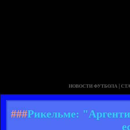
|
НОВОСТИ ФУТБОЛА
СТ
###
Рикельме: "Аргенти
е