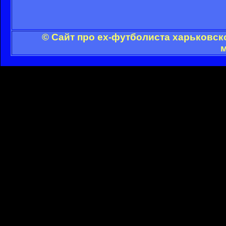
© Сайт про ex-футболиста харьковск
м