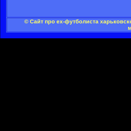
© Сайт про ex-футболиста харьковск
м