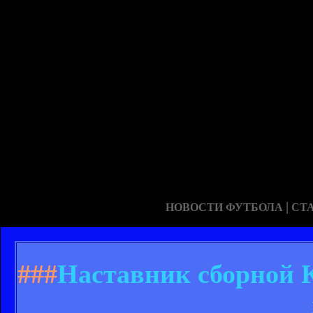
|
НОВОСТИ ФУТБОЛА
СТ
###
Наставник сборной К