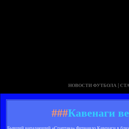
|
НОВОСТИ ФУТБОЛА
СТ
###
Кавенаги в
Бывший нападающий «Спартака» Фернандо Кавенаги в ближ