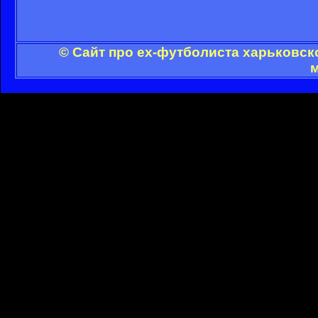
© Сайт про ex-футболиста харьковск
м