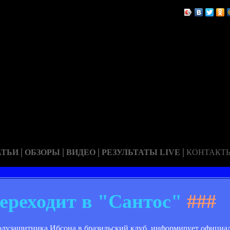
|
|
|
|
АТЬИ
ОБЗОРЫ
ВИДЕО
РЕЗУЛЬТАТЫ LIVE
КОНТАКТ
ереходит в "Сантос"
###
полузащитника Ибсона в бразильский клуб, информирует официа