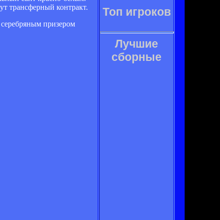
ут трансферный контракт.
Топ игроков
ал серебряным призером
Лучшие
сборные