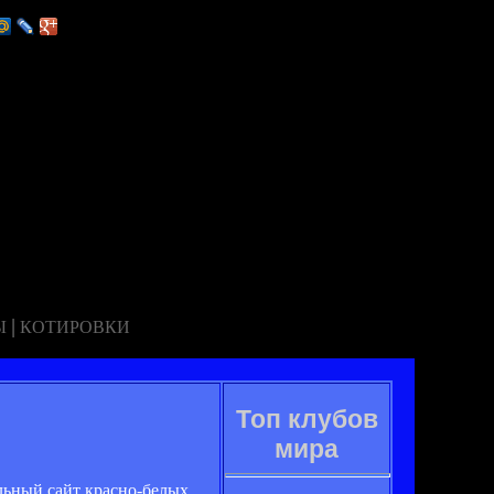
|
Ы
КОТИРОВКИ
Топ клубов
мира
льный сайт красно-белых.