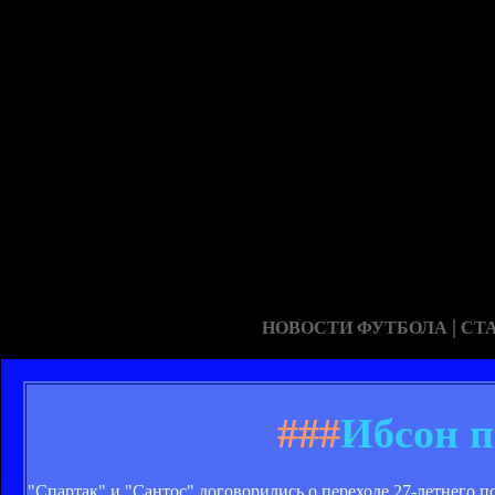
|
НОВОСТИ ФУТБОЛА
СТ
###
Ибсон п
"Спартак" и "Сантос" договорились о переходе 27-летнего 