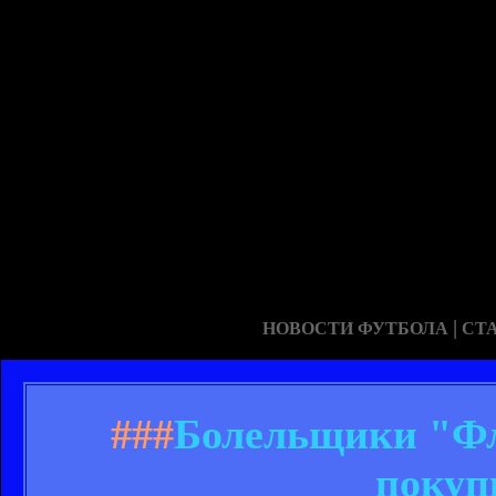
|
НОВОСТИ ФУТБОЛА
СТ
###
Болельщики "Фл
покуп