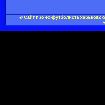
© Сайт про ex-футболиста харьковск
м