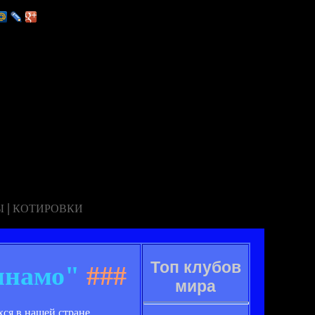
|
Ы
КОТИРОВКИ
Топ клубов
инамо"
###
мира
ся в нашей стране.