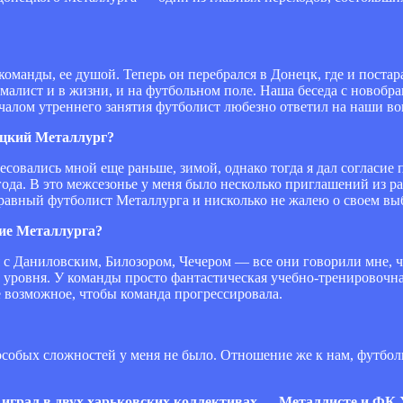
манды, ее душой. Теперь он перебрался в Донецк, где и постар
ималист и в жизни, и на футбольном поле. Наша беседа с новобр
ачалом утреннего занятия футболист любезно ответил на наши в
ецкий Металлург?
есовались мной еще раньше, зимой, однако тогда я дал согласие
ода. В это межсезонье у меня было несколько приглашений из р
правный футболист Металлурга и нисколько не жалею о своем вы
ние Металлурга?
 с Даниловским, Билозором, Чечером — все они говорили мне, ч
о уровня. У команды просто фантастическая учебно-тренировочная
 возможное, чтобы команда прогрессировала.
о особых сложностей у меня не было. Отношение же к нам, футбо
 играл в двух харьковских коллективах — Металлисте и ФК Х