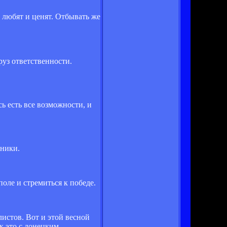
 любят и ценят. Отбывать же
уз ответственности.
ь есть все возможности, и
рники.
оле и стремиться к победе.
истов. Вот и этой весной
к это с донецким