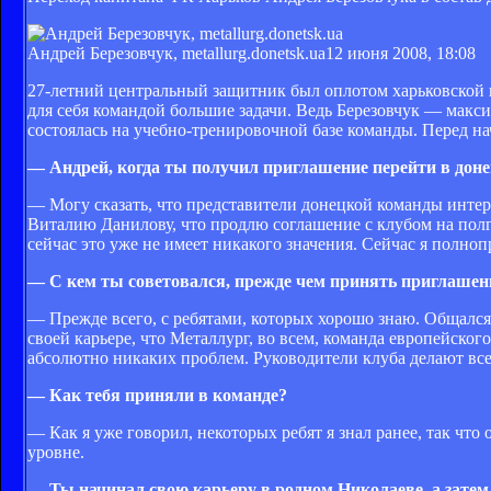
Андрей Березовчук, metallurg.donetsk.ua
12 июня 2008, 18:08
27-летний центральный защитник был оплотом харьковской ко
для себя командой большие задачи. Ведь Березовчук — макс
состоялась на учебно-тренировочной базе команды. Перед н
— Андрей, когда ты получил приглашение перейти в дон
— Могу сказать, что представители донецкой команды интер
Виталию Данилову, что продлю соглашение с клубом на полг
сейчас это уже не имеет никакого значения. Сейчас я полно
— С кем ты советовался, прежде чем принять приглаше
— Прежде всего, с ребятами, которых хорошо знаю. Общался
своей карьере, что Металлург, во всем, команда европейског
абсолютно никаких проблем. Руководители клуба делают все
— Как тебя приняли в команде?
— Как я уже говорил, некоторых ребят я знал ранее, так чт
уровне.
— Ты начинал свою карьеру в родном Николаеве, а затем