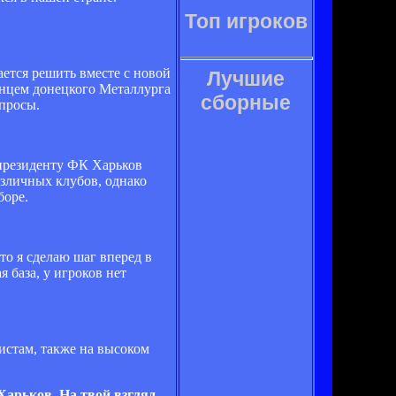
Топ игроков
ается решить вместе с новой
Лучшие
анцем донецкого Металлурга
сборные
опросы.
 президенту ФК Харьков
азличных клубов, однако
боре.
то я сделаю шаг вперед в
 база, у игроков нет
листам, также на высоком
арьков. На твой взгляд,