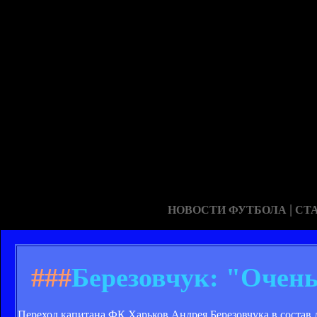
|
НОВОСТИ ФУТБОЛА
СТ
###
Березовчук: "Очен
Переход капитана ФК Харьков Андрея Березовчука в состав 