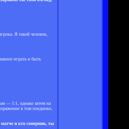
грока. Я такой человек,
лавное играть и быть
м — 1:1, однако затем на
апряжение в том поединке,
матче и кто соперник, ты