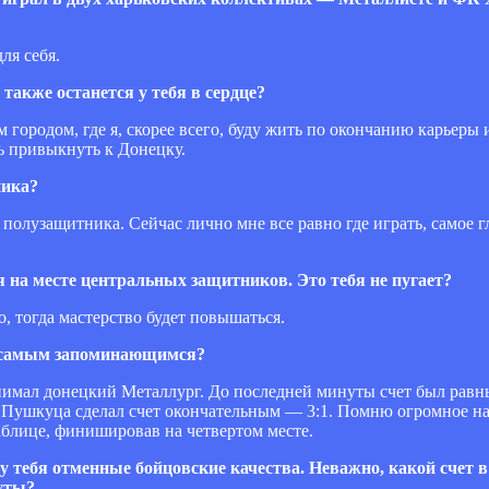
ля себя.
также останется у тебя в сердце?
 городом, где я, скорее всего, буду жить по окончанию карьеры и
сь привыкнуть к Донецку.
ника?
полузащитника. Сейчас лично мне все равно где играть, самое г
на месте центральных защитников. Это тебя не пугает?
, тогда мастерство будет повышаться.
я самым запоминающимся?
инимал донецкий Металлург. До последней минуты счет был равны
ий Пушкуца сделал счет окончательным — 3:1. Помню огромное н
аблице, финишировав на четвертом месте.
тебя отменные бойцовские качества. Неважно, какой счет в 
нуты?