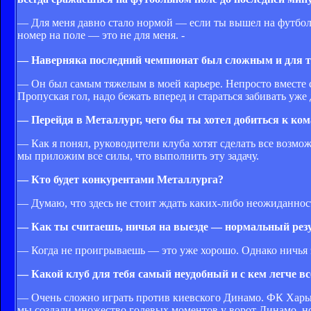
— Для меня давно стало нормой — если ты вышел на футболь
номер на поле — это не для меня. -
— Наверняка последний чемпионат был сложным и для те
— Он был самым тяжелым в моей карьере. Непросто вместе с
Пропуская гол, надо бежать вперед и стараться забивать уже 
— Перейдя в Металлург, чего бы ты хотел добиться к ко
— Как я понял, руководители клуба хотят сделать все возмо
мы приложим все силы, что выполнить эту задачу.
— Кто будет конкурентами Металлурга?
— Думаю, что здесь не стоит ждать каких-либо неожиданно
— Как ты считаешь, ничья на выезде — нормальный рез
— Когда не проигрываешь — это уже хорошо. Однако ничья эт
— Какой клуб для тебя самый неудобный и с кем легче вс
— Очень сложно играть против киевского Динамо. ФК Харько
мы создали множество голевых моментов у ворот Динамо, но,