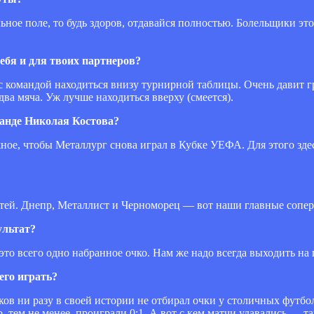
ное поле, то будь здоров, отдавайся полностью. Болельщики это
бя и для твоих партнеров?
 командой находиться внизу турнирной таблицы. Очень давит гр
два мяча. Уж лучше находиться вверху (смеется).
манде Николая Костова?
жное, чтобы Металлург снова играл в Кубке УЕФА. Для этого здес
стей. Днепр, Металлист и Черноморец — вот наши главные сопе
ультат?
о всего одно набранное очко. Нам же надо всегда выходить на п
его играть?
в ни разу в своей истории не отбирал очки у столичных футбол
 тем не менее, проиграли 0:1. А вот с кем матчи удавались — та