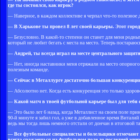
где ты состоялся, как игрок?
— Наверное, в каждом коллективе я черпал что-то полезное д
— В Харькове ты провел 8 лет своей карьеры. Этот город 
— Безусловно. В какой-то степени он станет для меня родным
который не любит бегать с места на место. Теперь постараю
— Андрей, ты всегда играл на месте центрального защит
— Нет, иногда наставники меня отряжали на место опорного 
полезным команде.
— Сейчас в Металлурге достаточно большая конкуренция 
— Абсолютно нет. Когда есть конкуренция это только здорово
— Какой матч в твоей футбольной карьере был для теб
— Это было лет 6 назад, когда Металлист на своем поле пр
90-й минуте я забил гол, а уже в добавленное время Витал
ведь мы тогда лишь немного отстали от дончан в итоговой т
— Все футбольные специалисты и болельщики отмечают у 
всегда сражаешься на футбольном поле до последней ми