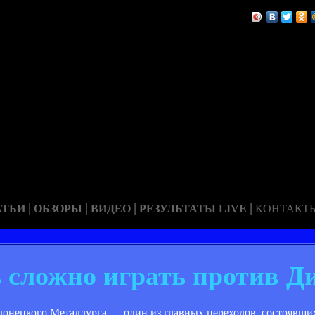
|
|
|
|
АТЬИ
ОБЗОРЫ
ВИДЕО
РЕЗУЛЬТАТЫ LIVE
КОНТАКТ
ь сложно играть против Д
донецкого Металлурга — один из главных переходов, состоявших