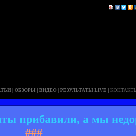
|
|
|
|
АТЬИ
ОБЗОРЫ
ВИДЕО
РЕЗУЛЬТАТЫ LIVE
КОНТАКТ
аты прибавили, а мы нед
###