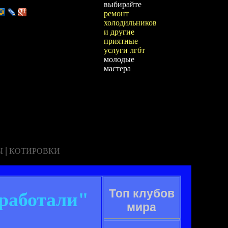
выбирайте
ремонт
холодильников
и другие
приятные
услуги лгбт
молодые
мастера
|
Ы
КОТИРОВКИ
Топ клубов
оработали"
мира