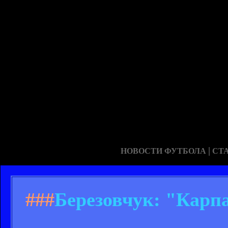
|
НОВОСТИ ФУТБОЛА
СТ
###
Березовчук: "Карп