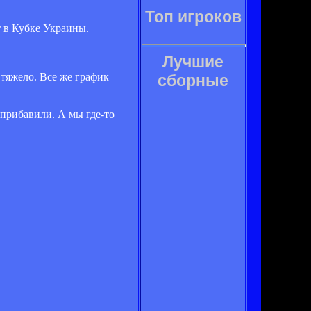
Топ игроков
 в Кубке Украины.
Лучшие
 тяжело. Все же график
сборные
 прибавили. А мы где-то