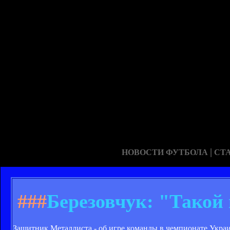
|
НОВОСТИ ФУТБОЛА
СТ
###
Березовчук: "Такой
Защитник Металлиста - об игре команды в чемпионате Укра