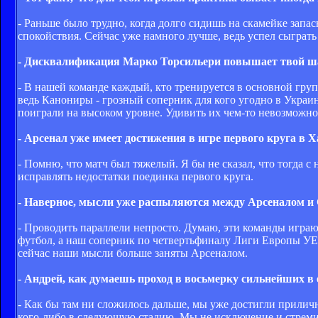
- Раньше было трудно, когда долго сидишь на скамейке запа
спокойствия. Сейчас уже намного лучше, ведь успел сыграть
- Дисквалификация Марко Торсильери повышает твой шанс
- В нашей команде каждый, кто тренируется в основной гру
ведь Канониры - грозный соперник для кого угодно в Украи
поиграли на высоком уровне. Удивить их чем-то невозможно 
- Арсенал уже имеет достижения в игре первого круга в Ха
- Помню, что матч был тяжелый. Я бы не сказал, что тогда с
исправлять недостатки поединка первого круга.
- Наверное, мысли уже распыляются между Арсеналом и 
- Проводить параллели непросто. Думаю, эти команды играю
футбол, а наш соперник по четвертьфиналу Лиги Европы УЕФ
сейчас наши мысли больше заняты Арсеналом.
- Андрей, как думаешь проход в восьмерку сильнейших в
- Как бы там ни сложилось дальше, мы уже достигли приличн
кого-либо в следующую стадию. Мы не исключение и стреми