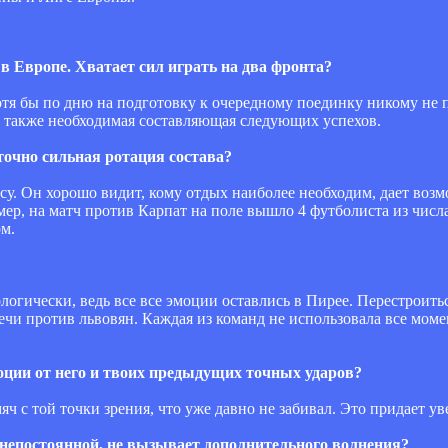
 Европе. Хватает сил играть на два фронта?
хотя бы по дню на подготовку к очередному поединку никому не 
 - также необходимая составляющая следующих успехов.
точно сильная ротация состава?
у. Он хорошо видит, кому отдых наиболее необходим, дает возм
р, на матч против Карпат на поле вышло 4 футболиста из числа 
м.
логически, ведь все все эмоции оставлись в Пирее. Перестроить
ечи против львовян. Каждая из команд не использовала все моме
моции от него и твоих предыдущих точных ударов?
яч с той точки зрения, что уже давно не забивал. Это придает у
а непостоянной, не вызывает дополнительного волнения?