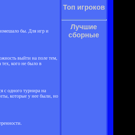
Топ игроков
Лучшие
помешало бы. Для игр и
сборные
ожность выйти на поле тем,
тех, кого не было в
ся с одного турнира на
нты, которые у нее были, но
веренности.