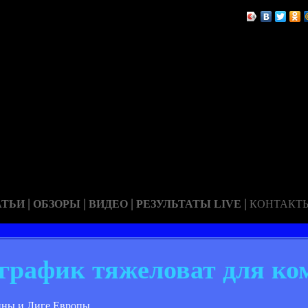
|
|
|
|
АТЬИ
ОБЗОРЫ
ВИДЕО
РЕЗУЛЬТАТЫ LIVE
КОНТАКТ
 график тяжеловат для к
ины и Лиге Европы.