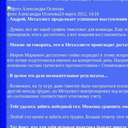
фото Александра Осипова
24 марта 2012, 14:18
- Андрей, Металлист продолжает успешные выступления в
- Думаю, все же такой график тяжеловат для команды. Еще 
тренировок этого достаточно, а вот вовремя восстановиться
- Можно ли говорить, что в Металлисте происходит доста
- Мирон Маркевич достаточно гибко подходит к этому вопрос
кто лучше подготовился именно на конкретный день. Наприме
основном составе греческого противостояния с Олимпиакосо
- В целом это дало положительные результаты...
- Возможно, на ту игру даже тяжелее было настроиться психо
другой иногда трудно, но Металлист контролировал ход встр
их соотношение соответствует итоговому счету.
- Тебе удалось забить победный гол. Можешь сравнить э
- Любой гол ценен и забить его трудно. Больше отмечу этот м
- Тот факт, что для тебя игровая практика бывает иногд