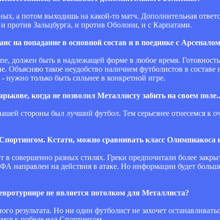
сных, а потом выходишь на какой-то матч. Дополнительная ответ
 и против Зальцбурга, и против Оболони, и с Карпатами.
 на попадание в основной состав и в поединке с Арсеналом.
ппе, должен быть в надлежащей форме в любое время. Готовность
не. Объясняю такое неудобство наличием футболистов в составе 
- нужно только быть сильнее в конкретной игре.
рькове, когда не позволил Металлисту забить на своем поле..
 нашей стороны был лучший футбол. Тем серьезнее отнесемся к о
Спортингом. Кстати, можно сравнивать класс Олимпиакоса и
т в совершенно разных стилях. Греки предпочитали более закр
А направлен на действия в атаке. Но информации будет больше
 евротурнире не является потолком для Металлиста?
ого результата. Но ни один футболист не захочет останавливать
мся к победе над Спортингом.