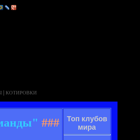
|
Ы
КОТИРОВКИ
Топ клубов
оманды"
###
мира