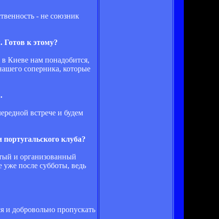
ственность - не союзник
 Готов к этому?
 в Киеве нам понадобится,
нашего соперника, которые
.
чередной встрече и будем
 португальского клуба?
ытый и организованный
 уже после субботы, ведь
ся и добровольно пропускать