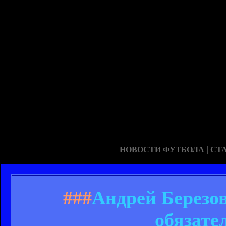
|
НОВОСТИ ФУТБОЛА
СТ
###
Андрей Березов
обязате