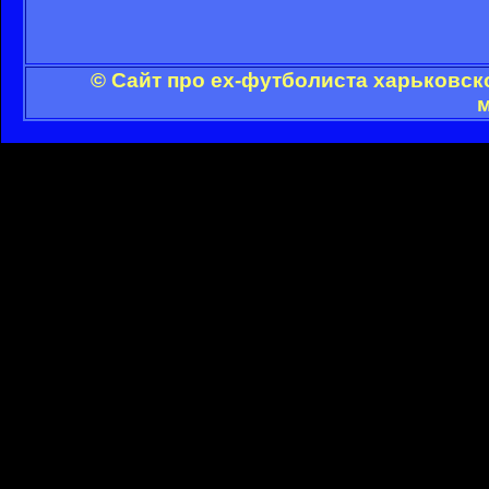
© Сайт про ex-футболиста харьковск
м