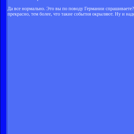
Да все нормально. Это вы по поводу Германии спрашиваете?
прекрасно, тем более, что такие события окрыляют. Ну и на