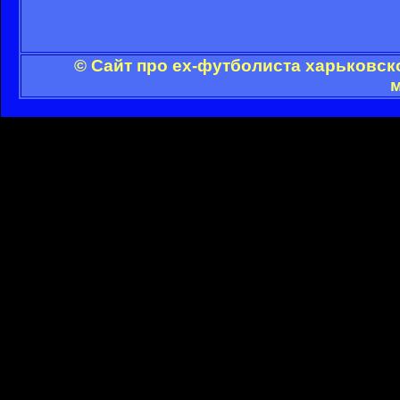
© Сайт про ex-футболиста харьковск
м