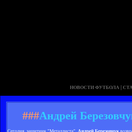
|
НОВОСТИ ФУТБОЛА
СТ
###
Андрей Березовчу
Сегодня, защитник "Металлиста",
Андрей Березовчук
возвр